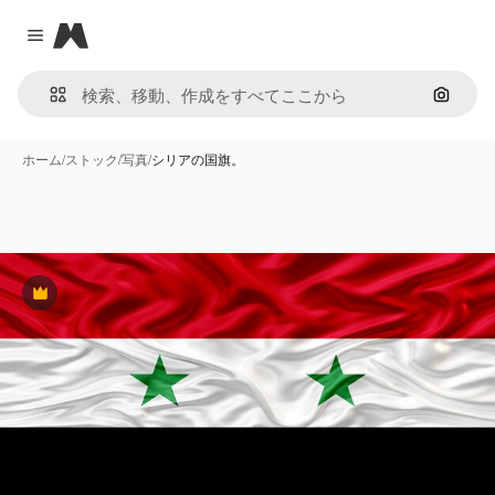
Magnific
Close menu
画像で
ホーム
/
ストック
/
写真
/
シリアの国旗。
Premium