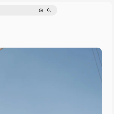
画像で検索
検索