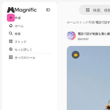
作成
ホーム
/
ストック
/
写真
/
電話で話
ホーム
検索
電話で話す制服を着た建
standret
ストック
もっと詳しく
Premium
すべてのツール