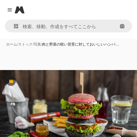
Magnific
Close menu
画像で
ホーム
/
ストック
/
写真
/
肉と野菜の暗い背景に対しておいしいハンバ…
Premium