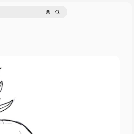
画像で検索
検索