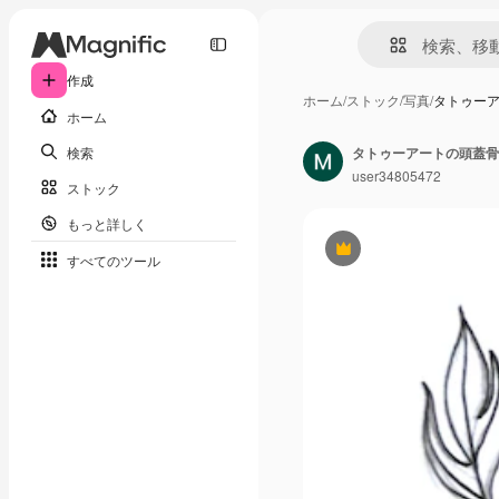
作成
ホーム
/
ストック
/
写真
/
タトゥー
ホーム
検索
タトゥーアートの頭蓋骨
user34805472
ストック
もっと詳しく
Premium
すべてのツール