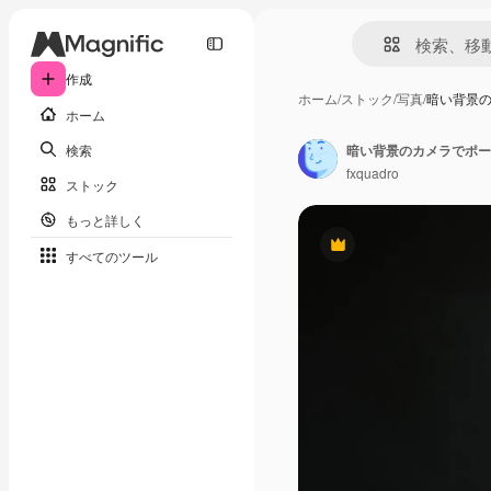
作成
ホーム
/
ストック
/
写真
/
暗い背景
ホーム
検索
fxquadro
ストック
もっと詳しく
Premium
すべてのツール