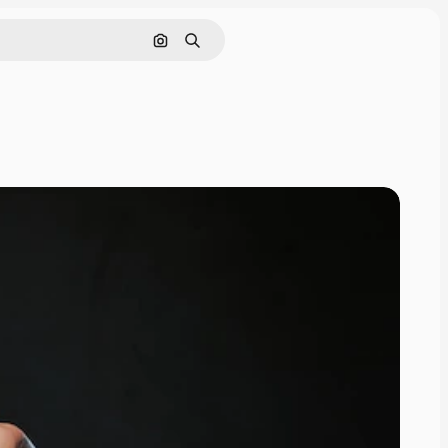
画像で検索
検索