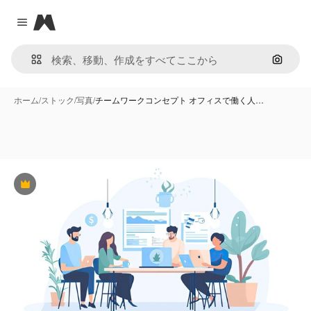
Magnific
Close menu
画像で
ホーム
/
ストック
/
写真
/
チームワークコンセプト オフィスで働く人…
Premium