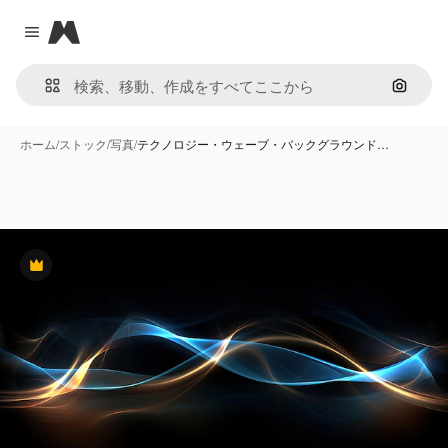
Magnific
Close menu
画像で
ホーム
/
ストック
/
写真
/
テクノロジー・ウェーブ・バックグラウンド…
Premium