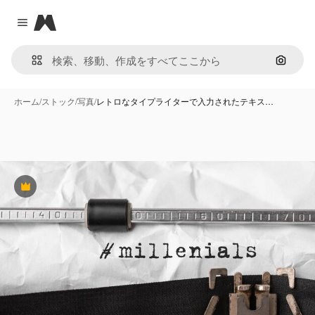
Magnific
Close menu
画像で
ホーム
/
ストック
/
写真
/
レトロなタイプライターで入力されたテキス…
Premium