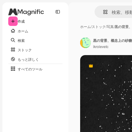
作成
ホーム
/
ストック
/
写真
/
黒の背景
ホーム
検索
黒の背景、概念上の砂糖
ikrolevetc
ストック
もっと詳しく
Premium
すべてのツール