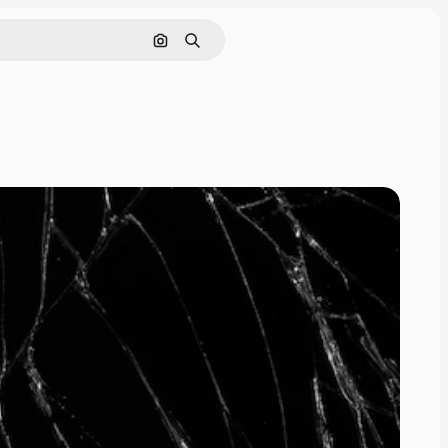
画像で検索
検索