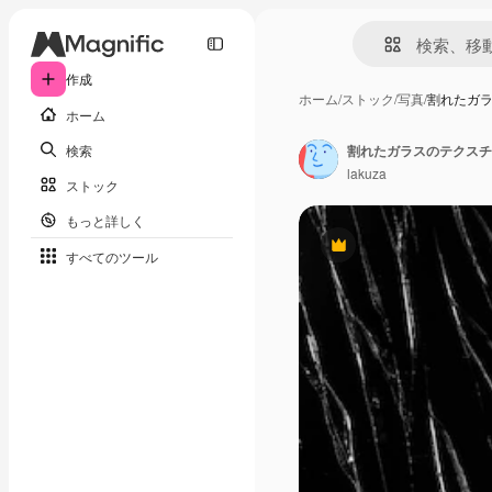
作成
ホーム
/
ストック
/
写真
/
割れたガ
ホーム
検索
割れたガラスのテクスチ
lakuza
ストック
もっと詳しく
Premium
すべてのツール