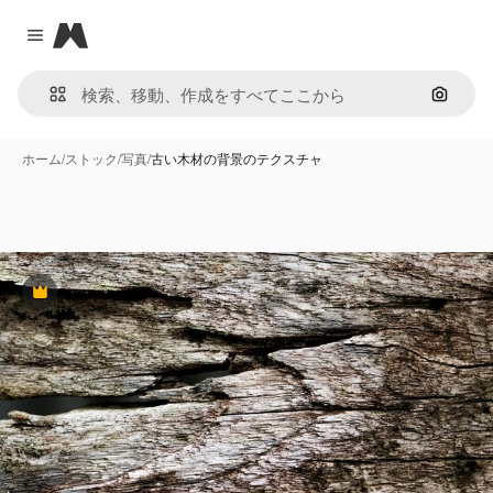
Magnific
Close menu
画像で
ホーム
/
ストック
/
写真
/
古い木材の背景のテクスチャ
Premium