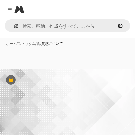
Magnific
Close menu
画像で
ホーム
/
ストック
/
写真
/
質感について
Premium