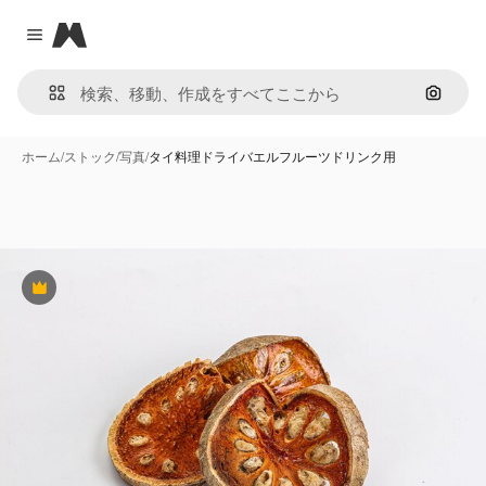
Magnific
Close menu
画像で
ホーム
/
ストック
/
写真
/
タイ料理ドライバエルフルーツドリンク用
Premium