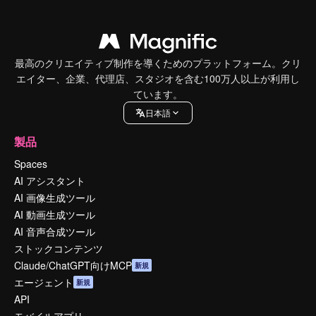
最高のクリエイティブ制作を導くためのプラットフォーム。クリ
エイター、企業、代理店、スタジオを含む100万人以上が利用し
ています。
日本語
製品
Spaces
AI アシスタント
AI 画像生成ツール
AI 動画生成ツール
AI 音声合成ツール
ストックコンテンツ
Claude/ChatGPT向けMCP
新規
エージェント
新規
API
モバイルアプリ