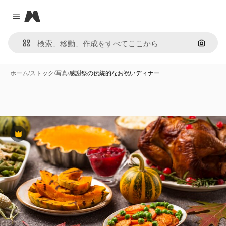
Magnific
Close menu
画像で
ホーム
/
ストック
/
写真
/
感謝祭の伝統的なお祝いディナー
Premium