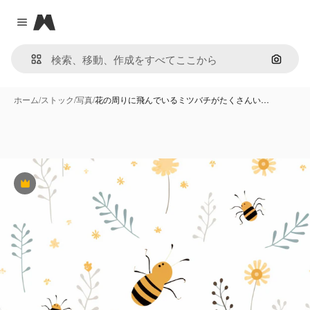
Magnific
Close menu
画像で
ホーム
/
ストック
/
写真
/
花の周りに飛んでいるミツバチがたくさんい…
Premium