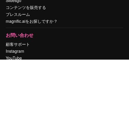
Slidesgo
コンテンツを販売する
プレスルーム
magnific.aiをお探しですか？
お問い合わせ
顧客サポート
Instagram
YouTube
LinkedIn
TikTok
Discord
X
Reddit
Copyright © 2010-
2026
Freepik Company S.L.U.
無断複写・転載を禁じま
す
.