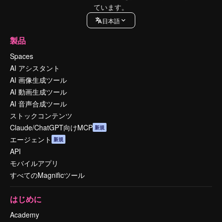
ています。
日本語
製品
Spaces
AI アシスタント
AI 画像生成ツール
AI 動画生成ツール
AI 音声合成ツール
ストックコンテンツ
Claude/ChatGPT向けMCP
新規
エージェント
新規
API
モバイルアプリ
すべてのMagnificツール
はじめに
Academy