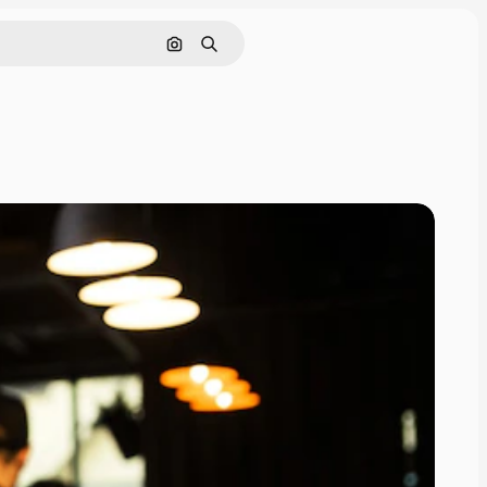
画像で検索
検索