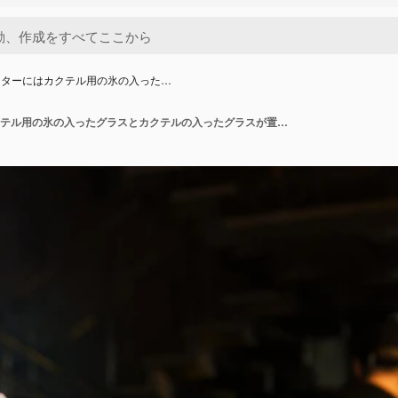
ンターにはカクテル用の氷の入った…
バーカウンターにはカクテル用の氷の入ったグラスとカクテルの入ったグラスが置かれている カクテルの作り方 横向きの写真