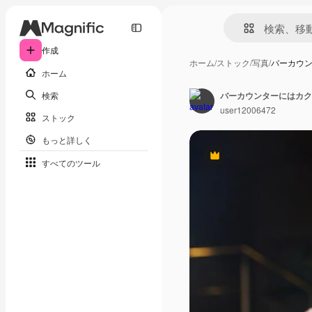
作成
ホーム
/
ストック
/
写真
/
バーカウ
ホーム
検索
user12006472
ストック
もっと詳しく
Premium
すべてのツール