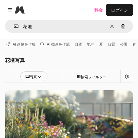
Magnific
料金
ログイン
Close menu
消去
画像で
AI 画像を作成
AI 動画を作成
自然
地球
夏
背景
公園
春
花壇写真
写真
検索フィルター