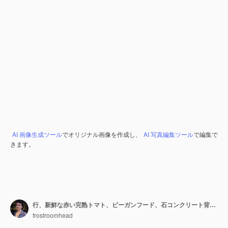
AI 画像生成ツール
でオリジナル画像を作成し、
AI 写真編集ツール
で編集で
きます。
行、新鮮な赤い完熟トマト、ビーガンフード、石コンクリート背景、トップビューで3つのピンクの先祖伝来のトマト野菜
frostroomhead