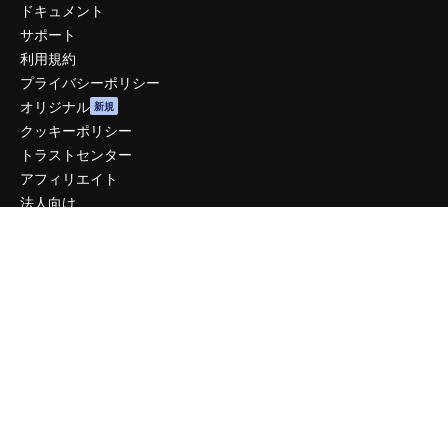
ドキュメント
サポート
利用規約
プライバシーポリシー
オリジナル
新規
クッキーポリシー
トラストセンター
アフィリエイト
法人向け
運営
料金
会社概要
Reviews
採用情報
検索トレンド
ブログ
イベント