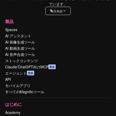
ています。
日本語
製品
Spaces
AI アシスタント
AI 画像生成ツール
AI 動画生成ツール
AI 音声合成ツール
ストックコンテンツ
Claude/ChatGPT向けMCP
新規
エージェント
新規
API
モバイルアプリ
すべてのMagnificツール
はじめに
Academy