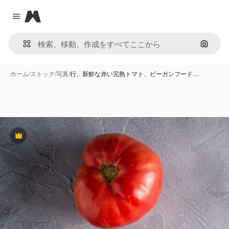
Magnific
Close menu
画像で
ホーム
/
ストック
/
写真
/
行、新鮮な赤い完熟トマト、ビーガンフード…
Premium