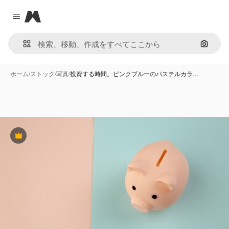
Magnific
Close menu
画像で
ホーム
/
ストック
/
写真
/
投資する時間。ピンクブルーのパステルカラ…
Premium