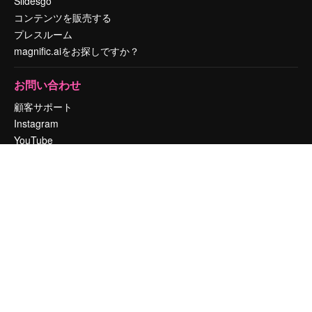
Slidesgo
コンテンツを販売する
プレスルーム
magnific.aiをお探しですか？
お問い合わせ
顧客サポート
Instagram
YouTube
LinkedIn
TikTok
Discord
X
Reddit
Copyright © 2010-
2026
Freepik Company S.L.U.
無断複写・転載を禁じま
す
.