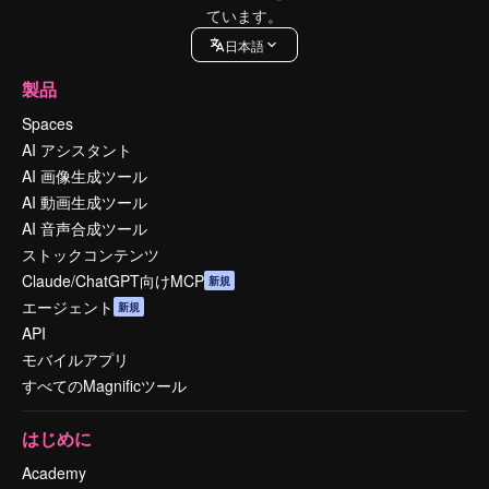
ています。
日本語
製品
Spaces
AI アシスタント
AI 画像生成ツール
AI 動画生成ツール
AI 音声合成ツール
ストックコンテンツ
Claude/ChatGPT向けMCP
新規
エージェント
新規
API
モバイルアプリ
すべてのMagnificツール
はじめに
Academy