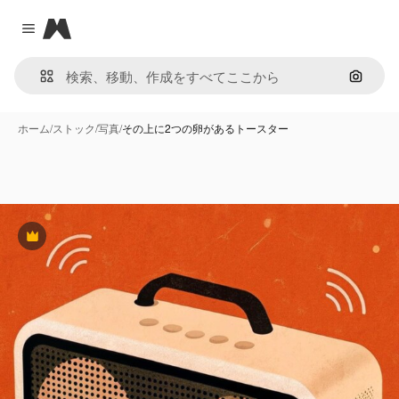
Magnific
Close menu
画像で
ホーム
/
ストック
/
写真
/
その上に2つの卵があるトースター
Premium