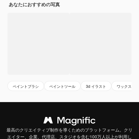
あなたにおすすめの写真
ペイントブラシ
ペイントツール
3d イラスト
ワックス・ク
最高のクリエイティブ制作を導くためのプラットフォーム。クリ
エイター、企業、代理店、スタジオを含む100万人以上が利用し