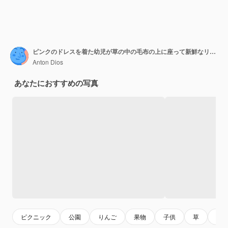
ピンクのドレスを着た幼児が草の中の毛布の上に座って新鮮なリンゴを食べています
Anton Dios
あなたにおすすめの写真
ピクニック
公園
りんご
果物
子供
草
フ