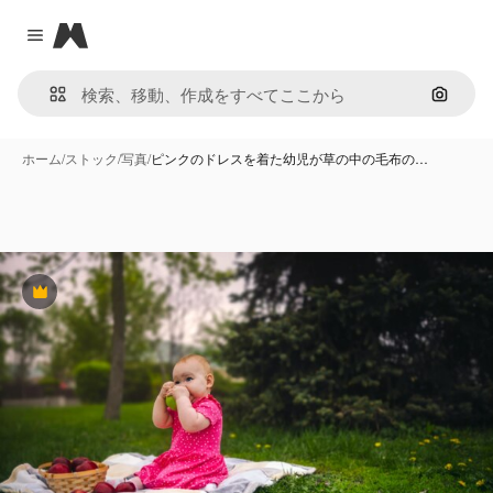
Magnific
Close menu
画像で
ホーム
/
ストック
/
写真
/
ピンクのドレスを着た幼児が草の中の毛布の…
Premium