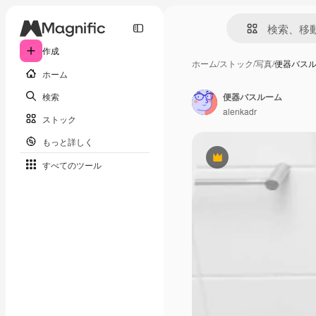
作成
ホーム
/
ストック
/
写真
/
便器バス
ホーム
検索
便器バスルーム
alenkadr
ストック
もっと詳しく
Premium
すべてのツール