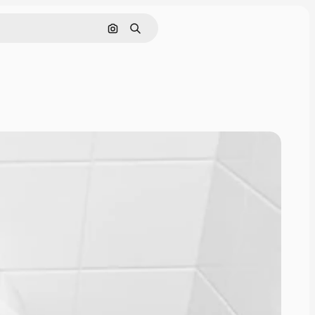
画像で検索
検索