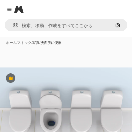
Magnific
Close menu
画像で
ホーム
/
ストック
/
写真
/
洗面所に便器
Premium