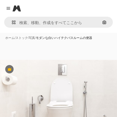
Magnific
Close menu
画像で
ホーム
/
ストック
/
写真
/
モダンな白いハイテクバスルームの便器
Premium