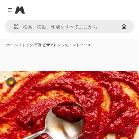
Magnific
Close menu
画像で
ホーム
/
ストック
/
写真
/
ピザアレンジのトマトソース
Premium