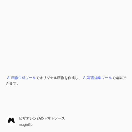
AI 画像生成ツール
でオリジナル画像を作成し、
AI 写真編集ツール
で編集で
きます。
ピザアレンジのトマトソース
magnific