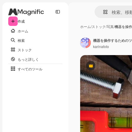
作成
ホーム
/
ストック
/
写真
/
機器を操
ホーム
検索
機器を操作するためのツ
karinafoto
ストック
もっと詳しく
Premium
すべてのツール