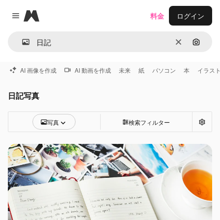
Magnific
料金
ログイン
Close menu
消去
画像で
AI 画像を作成
AI 動画を作成
未来
紙
パソコン
本
イラス
日記写真
写真
検索フィルター