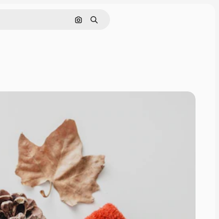
画像で検索
検索