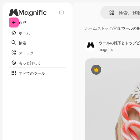
作成
ホーム
/
ストック
/
写真
/
ウールの
ホーム
検索
ウールの靴下とトップビ
magnific
ストック
もっと詳しく
Premium
すべてのツール