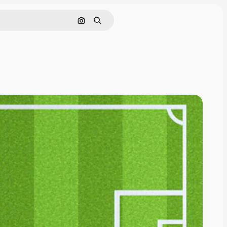
画像で検索
検索