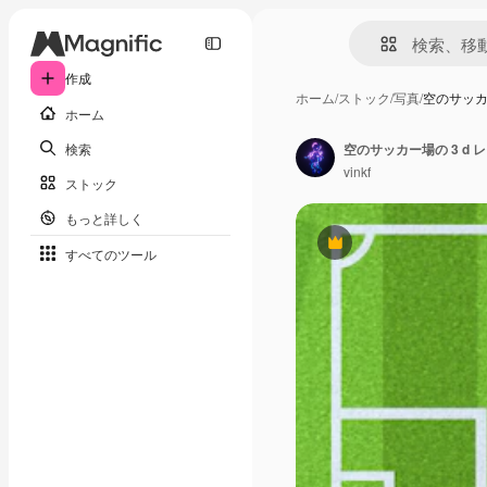
作成
ホーム
/
ストック
/
写真
/
空のサッカ
ホーム
検索
空のサッカー場の 3 d
vinkf
ストック
もっと詳しく
Premium
すべてのツール