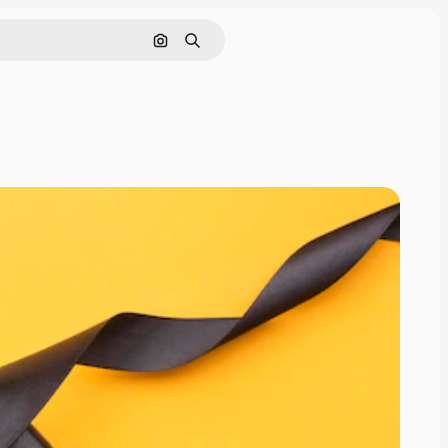
画像で検索
検索