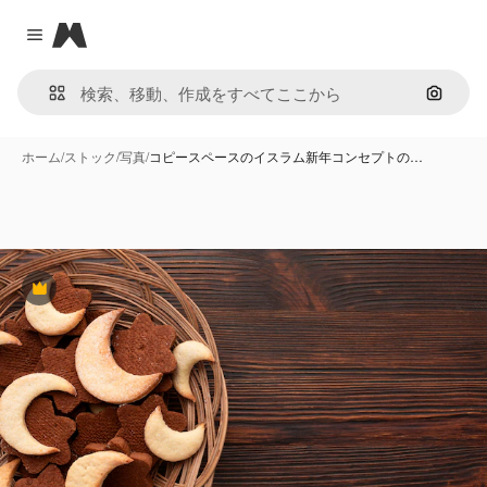
Magnific
Close menu
画像で
ホーム
/
ストック
/
写真
/
コピースペースのイスラム新年コンセプトの…
Premium