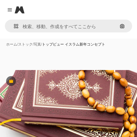
Magnific
Close menu
画像で
ホーム
/
ストック
/
写真
/
トップビュー イスラム新年コンセプト
Premium