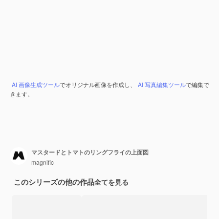
AI 画像生成ツール
でオリジナル画像を作成し、
AI 写真編集ツール
で編集で
きます。
マスタードとトマトのリングフライの上面図
magnific
このシリーズの他の作品
全てを見る