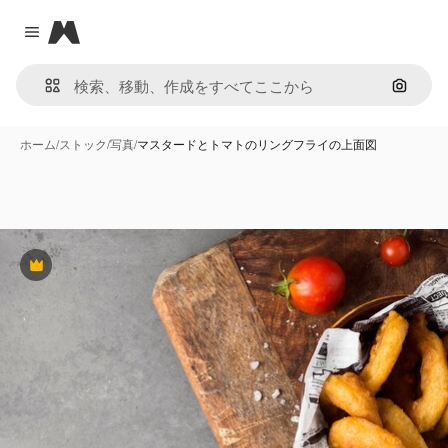
Magnific
Close menu
画像で
ホーム
/
ストック
/
写真
/
マスタードとトマトのリングフライの上面図
Premium