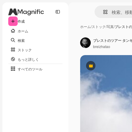
作成
ホーム
/
ストック
/
写真
/
ブレストの
ホーム
検索
ブレストのツアー タン
breizhatao
ストック
もっと詳しく
Premium
すべてのツール