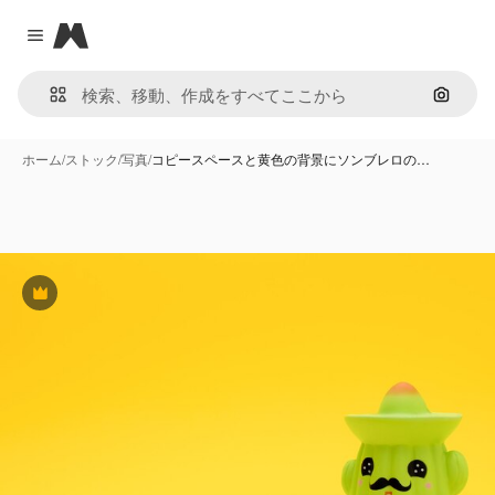
Magnific
Close menu
画像で
ホーム
/
ストック
/
写真
/
コピースペースと黄色の背景にソンブレロの…
Premium