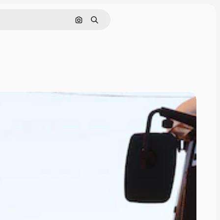
画像で検索
検索