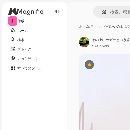
作成
ホーム
/
ストック
/
写真
/
その上に
ホーム
検索
その上にラガーという言
aika-pixels
ストック
もっと詳しく
Premium
すべてのツール