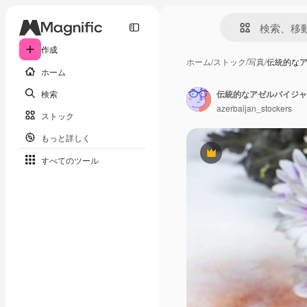
作成
ホーム
/
ストック
/
写真
/
伝統的な
ホーム
検索
伝統的なアゼルバイジャン
azerbaijan_stockers
ストック
もっと詳しく
Premium
すべてのツール