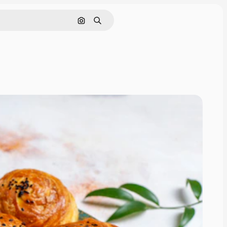
画像で検索
検索