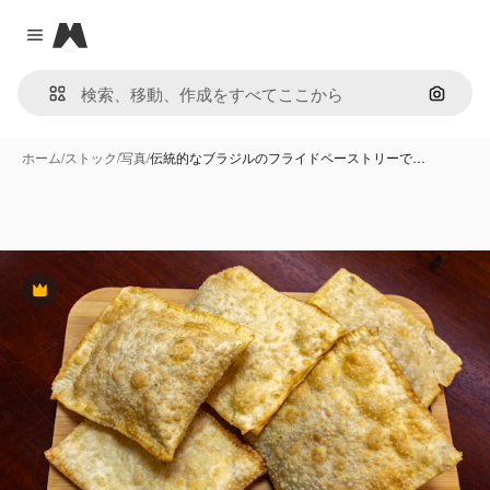
Magnific
Close menu
画像で
ホーム
/
ストック
/
写真
/
伝統的なブラジルのフライドペーストリーで…
Premium