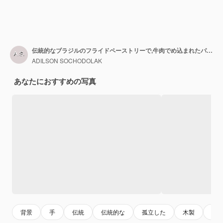
伝統的なブラジルのフライドペーストリーで,牛肉でめ込まれたパステル・デ・フェイラ (Pastel de feira)
ADILSON SOCHODOLAK
あなたにおすすめの写真
背景
手
伝統
伝統的な
孤立した
木製
白