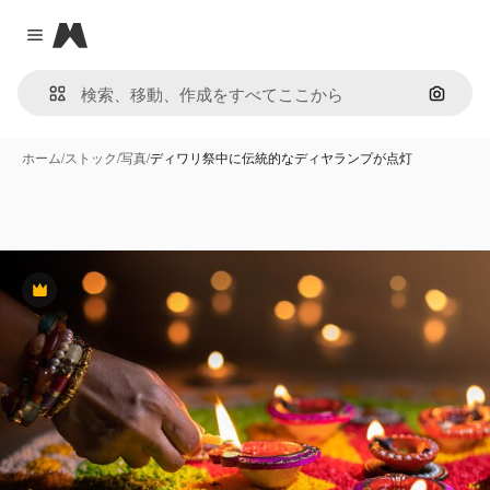
Magnific
Close menu
画像で
ホーム
/
ストック
/
写真
/
ディワリ祭中に伝統的なディヤランプが点灯
Premium