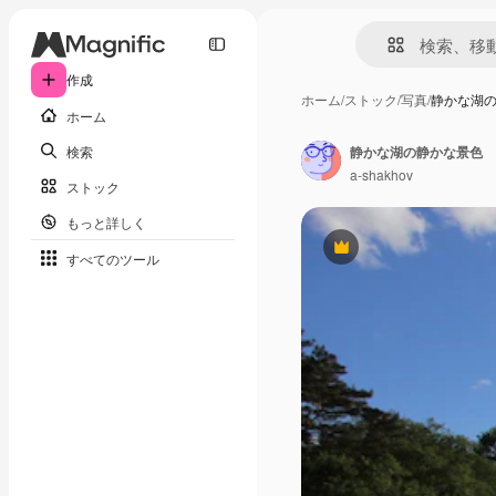
作成
ホーム
/
ストック
/
写真
/
静かな湖
ホーム
検索
静かな湖の静かな景色
a-shakhov
ストック
もっと詳しく
Premium
すべてのツール