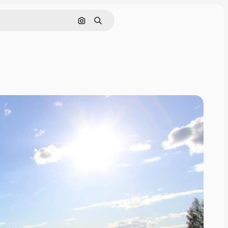
画像で検索
検索