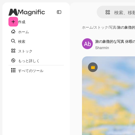
作成
ホーム
/
ストック
/
写真
/
旅の象徴的
ホーム
検索
旅の象徴的な写真 休暇
Sharmin
ストック
もっと詳しく
Premium
すべてのツール