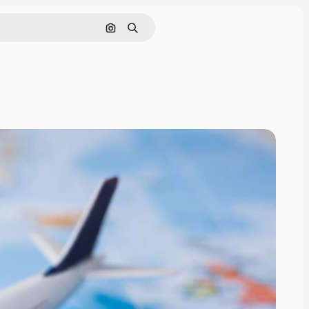
画像で検索
検索