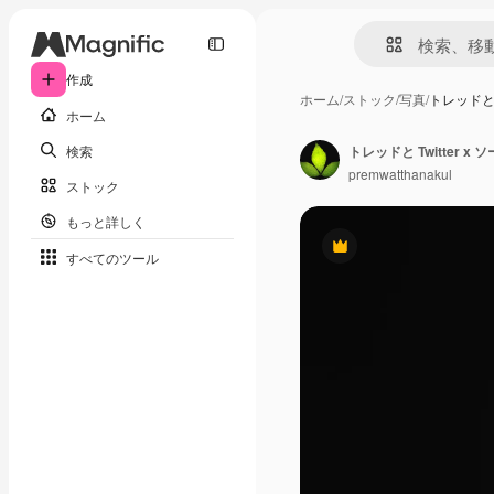
作成
ホーム
/
ストック
/
写真
/
トレッドと T
ホーム
検索
premwatthanakul
ストック
もっと詳しく
Premium
すべてのツール