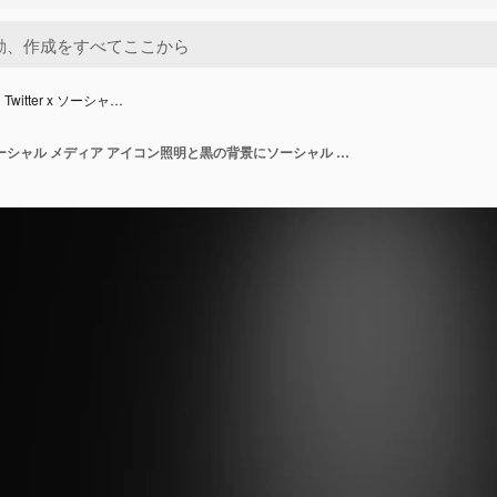
witter x ソーシャ…
トレッドと Twitter x ソーシャル メディア アイコン照明と黒の背景にソーシャル メディア 3 d レンダリング アイコン