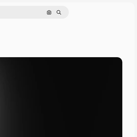
画像で検索
検索