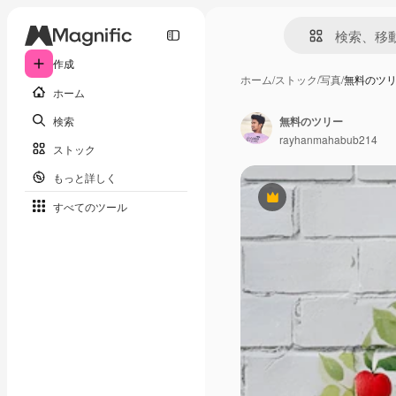
作成
ホーム
/
ストック
/
写真
/
無料のツ
ホーム
検索
無料のツリー
rayhanmahabub214
ストック
もっと詳しく
Premium
すべてのツール