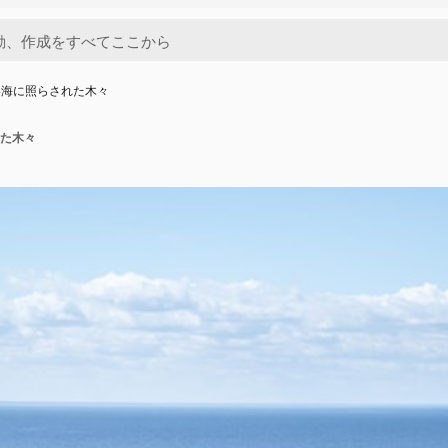
い海に照らされた木々
た木々