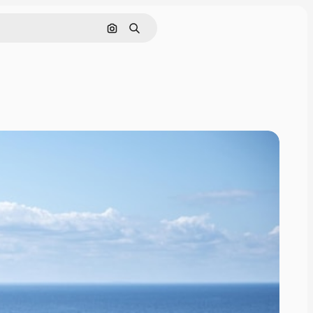
画像で検索
検索