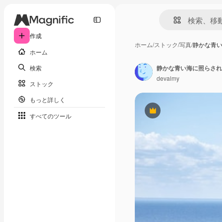
作成
ホーム
/
ストック
/
写真
/
静かな青
ホーム
検索
静かな青い海に照らされ
devalmy
ストック
もっと詳しく
Premium
すべてのツール