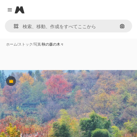
Magnific
Close menu
画像で
ホーム
/
ストック
/
写真
/
秋の森の木々
Premium