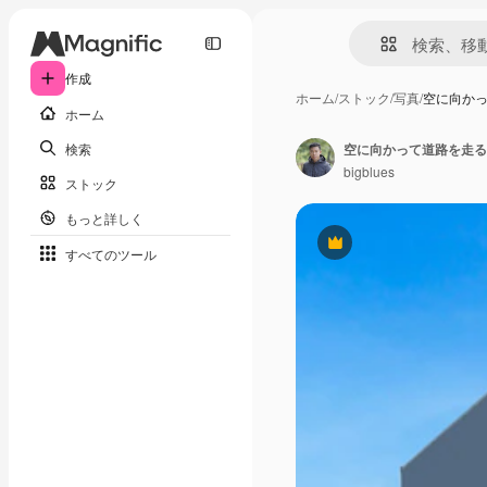
作成
ホーム
/
ストック
/
写真
/
空に向か
ホーム
検索
空に向かって道路を走る
bigblues
ストック
もっと詳しく
Premium
すべてのツール