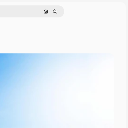
画像で検索
検索