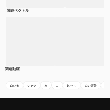
関連ベクトル
関連動画
Premium
Premium
AIによって生成されました。
Premium
Premium
AIによっ
白い布
シャツ
布
白
tシャツ
白い背景
フ