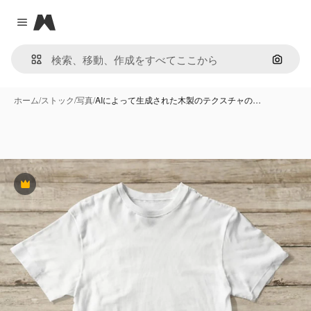
Magnific
Close menu
画像で
ホーム
/
ストック
/
写真
/
AIによって生成された木製のテクスチャの…
Premium