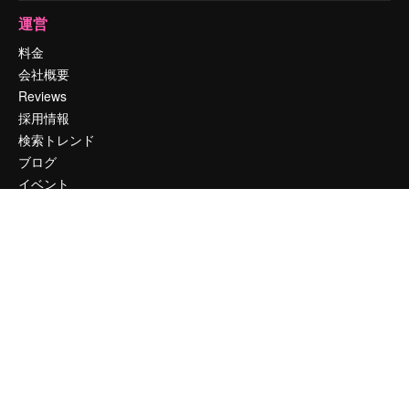
運営
料金
会社概要
Reviews
採用情報
検索トレンド
ブログ
イベント
Slidesgo
コンテンツを販売する
プレスルーム
magnific.aiをお探しですか？
お問い合わせ
顧客サポート
Instagram
YouTube