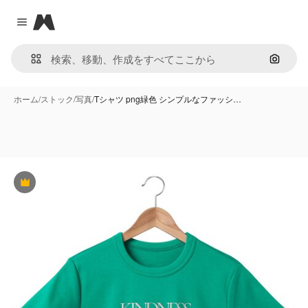
Magnific
Close menu
画像で
ホーム
/
ストック
/
写真
/
Tシャツ png緑色 シンプルなファッシ…
Premium