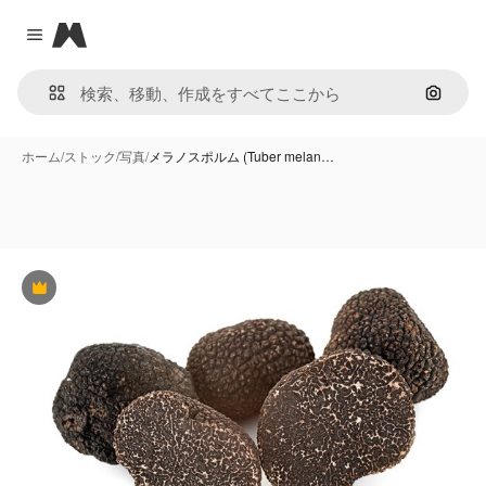
Magnific
Close menu
画像で
ホーム
/
ストック
/
写真
/
メラノスポルム (Tuber melan…
Premium