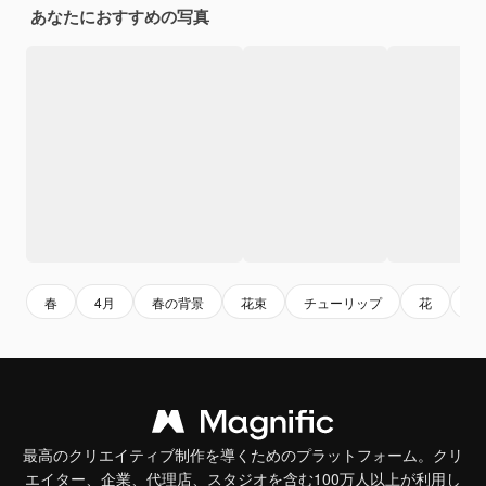
あなたにおすすめの写真
春
4月
春の背景
花束
チューリップ
花
黄
最高のクリエイティブ制作を導くためのプラットフォーム。クリ
エイター、企業、代理店、スタジオを含む100万人以上が利用し