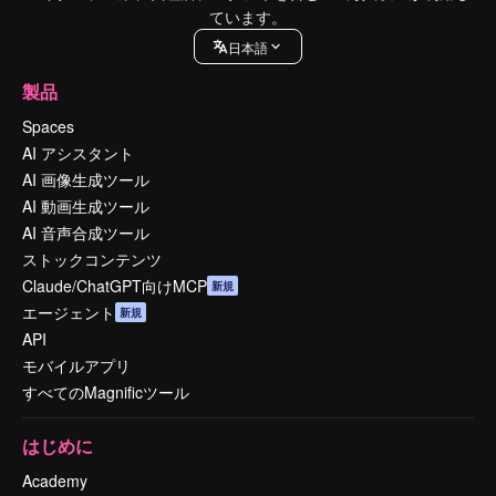
ています。
日本語
製品
Spaces
AI アシスタント
AI 画像生成ツール
AI 動画生成ツール
AI 音声合成ツール
ストックコンテンツ
Claude/ChatGPT向けMCP
新規
エージェント
新規
API
モバイルアプリ
すべてのMagnificツール
はじめに
Academy