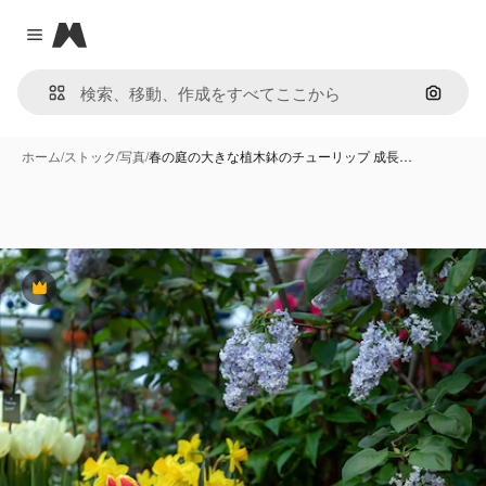
Magnific
Close menu
画像で
ホーム
/
ストック
/
写真
/
春の庭の大きな植木鉢のチューリップ 成長…
Premium