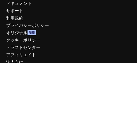
ドキュメント
サポート
利用規約
プライバシーポリシー
オリジナル
新規
クッキーポリシー
トラストセンター
アフィリエイト
法人向け
運営
料金
会社概要
Reviews
採用情報
検索トレンド
ブログ
イベント